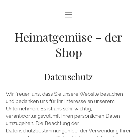
Menü
HEIMATGEMÜSE – DER SHOP
öffnen
MEIN KONTO
Heimatgemüse – der
WARENKORB
Shop
AGB
WIDERRUFSRECHT
Datenschutz
DATENSCHUTZ
Wir freuen uns, dass Sie unsere Website besuchen
IMPRESSUM
und bedanken uns für Ihr Interesse an unserem
ZURÜCK ZU HEIMATGEMÜSE
Unternehmen. Es ist uns sehr wichtig,
verantwortungsvoll mit Ihren persönlichen Daten
umzugehen. Die Beachtung der
facebook
instagram
E-
Datenschutzbestimmungen bei der Verwendung Ihrer
Mail