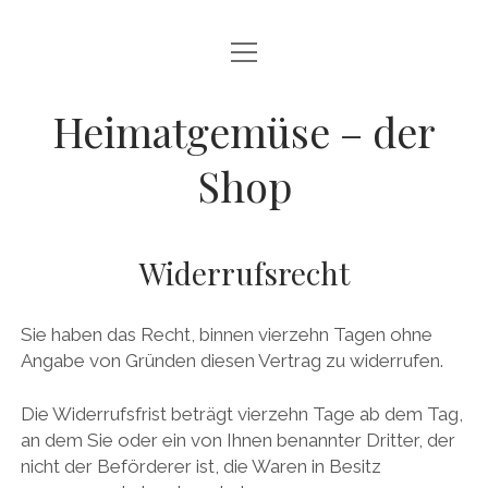
Menü
HEIMATGEMÜSE – DER SHOP
öffnen
MEIN KONTO
Heimatgemüse – der
WARENKORB
Shop
AGB
WIDERRUFSRECHT
Widerrufsrecht
DATENSCHUTZ
Sie haben das Recht, binnen vierzehn Tagen ohne
IMPRESSUM
Angabe von Gründen diesen Vertrag zu widerrufen.
ZURÜCK ZU HEIMATGEMÜSE
Die Widerrufsfrist beträgt vierzehn Tage ab dem Tag,
an dem Sie oder ein von Ihnen benannter Dritter, der
facebook
instagram
E-
nicht der Beförderer ist, die Waren in Besitz
Mail