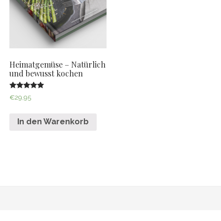
Heimatgemüse – Natürlich
und bewusst kochen
Bewertet mit
€
29,95
5.00
von 5
In den Warenkorb