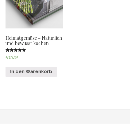
Heimatgemüse – Natürlich
und bewusst kochen
Bewertet mit
€
29,95
5.00
von 5
In den Warenkorb