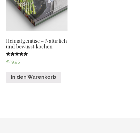
Heimatgemüse – Natürlich
und bewusst kochen
Bewertet mit
€
29,95
5.00
von 5
In den Warenkorb